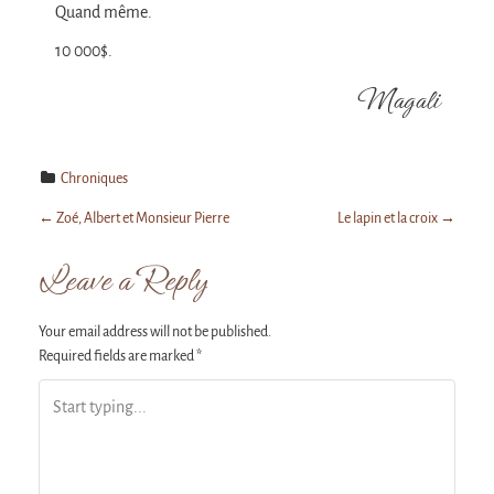
Quand même.
10 000$.
Magali
Chroniques
P
←
Zoé, Albert et Monsieur Pierre
Le lapin et la croix
→
Leave a Reply
o
Your email address will not be published.
Required fields are marked
*
s
t