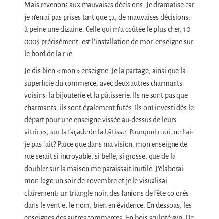
Mais revenons aux mauvaises décisions. Je dramatise car
je n’en ai pas prises tant que ça, de mauvaises décisions;
à peine une dizaine. Celle qui m’a coûtée le plus cher, 10
000$ précisément, est l’installation de mon enseigne sur
le bord de la rue.
Je dis bien « mon » enseigne. Je la partage, ainsi que la
superficie du commerce, avec deux autres charmants
voisins: la bijouterie et la pâtisserie. Ils ne sont pas que
charmants, ils sont également futés. Ils ont investi dès le
départ pour une enseigne vissée au-dessus de leurs
vitrines, sur la façade de la bâtisse. Pourquoi moi, ne l’ai-
je pas fait? Parce que dans ma vision, mon enseigne de
rue serait si incroyable, si belle, si grosse, que de la
doubler sur la maison me paraissait inutile. J’élaborai
mon logo un soir de novembre et je le visualisai
clairement: un triangle noir, des fanions de fête colorés
dans le vent et le nom, bien en évidence. En dessous, les
enseignes des autres commerces. En bois sculpté svp. De