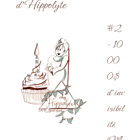
d’Hippolyte
#2
– 10
00
0$
d’inv
isibil
ité