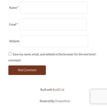
a
Name
*
t
Email
*
i
Website
o
Save my name, email, and website in this browser for the next time I
comment.
n
Built with
BoldGrid
Powered By
DreamHost