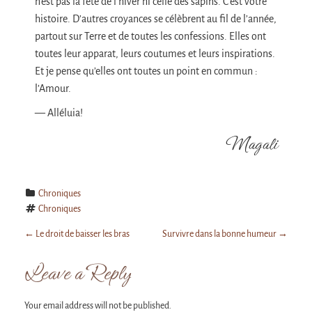
n’est pas la fête de l’hiver ni celle des sapins. C’est votre
histoire. D’autres croyances se célèbrent au fil de l’année,
partout sur Terre et de toutes les confessions. Elles ont
toutes leur apparat, leurs coutumes et leurs inspirations.
Et je pense qu’elles ont toutes un point en commun :
l’Amour.
— Alléluia!
Magali
Chroniques
Chroniques
P
←
Le droit de baisser les bras
Survivre dans la bonne humeur
→
Leave a Reply
o
Your email address will not be published.