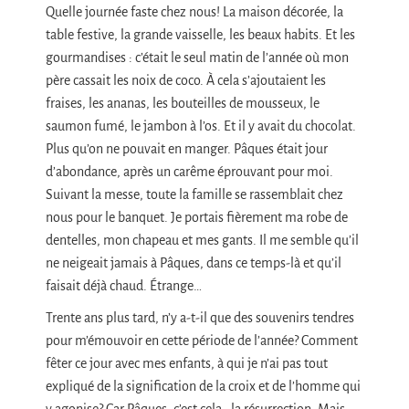
Quelle journée faste chez nous! La maison décorée, la
table festive, la grande vaisselle, les beaux habits. Et les
gourmandises : c’était le seul matin de l’année où mon
père cassait les noix de coco. À cela s’ajoutaient les
fraises, les ananas, les bouteilles de mousseux, le
saumon fumé, le jambon à l’os. Et il y avait du chocolat.
Plus qu’on ne pouvait en manger. Pâques était jour
d’abondance, après un carême éprouvant pour moi.
Suivant la messe, toute la famille se rassemblait chez
nous pour le banquet. Je portais fièrement ma robe de
dentelles, mon chapeau et mes gants. Il me semble qu’il
ne neigeait jamais à Pâques, dans ce temps-là et qu’il
faisait déjà chaud. Étrange…
Trente ans plus tard, n’y a-t-il que des souvenirs tendres
pour m’émouvoir en cette période de l’année? Comment
fêter ce jour avec mes enfants, à qui je n’ai pas tout
expliqué de la signification de la croix et de l’homme qui
y agonise? Car Pâques, c’est cela : la résurrection. Mais