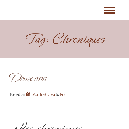
Skip
to
Toggl
content
Tag:
Chroniques
Deux ans
Posted on
March 26, 2024
by 
Eric
Les chroniques